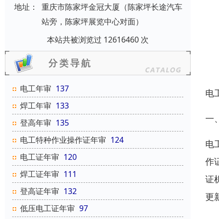
地址：
重庆市陈家坪金冠大厦（陈家坪长途汽车
站旁，陈家坪展览中心对面）
本站共被浏览过 12616460 次
电工年审
137
电
焊工年审
133
一
登高年审
135
电工特种作业操作证年审
124
电
电工证年审
120
作
焊工证年审
111
证
登高证年审
132
更
低压电工证年审
97