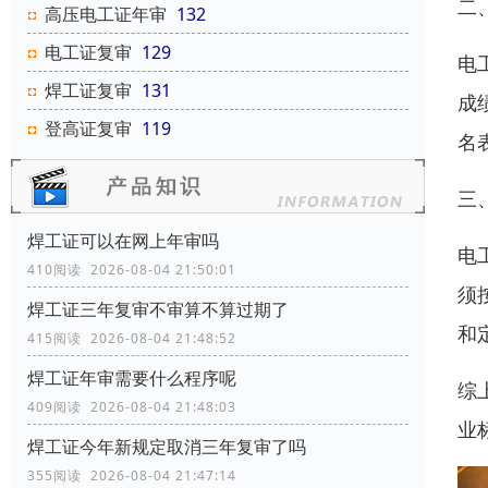
二
高压电工证年审
132
电工证复审
129
电
焊工证复审
131
成
登高证复审
119
名
三
焊工证可以在网上年审吗
电
410阅读 2026-08-04 21:50:01
须
焊工证三年复审不审算不算过期了
和
415阅读 2026-08-04 21:48:52
焊工证年审需要什么程序呢
综
409阅读 2026-08-04 21:48:03
业
焊工证今年新规定取消三年复审了吗
355阅读 2026-08-04 21:47:14