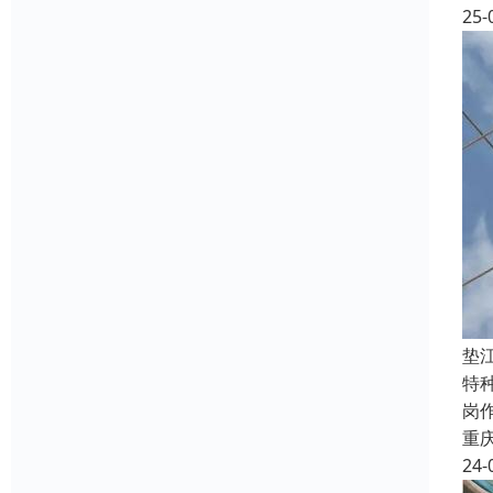
25-
垫
特
岗
重
24-