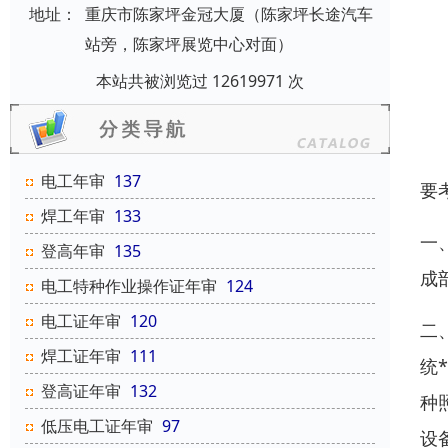
地址：
重庆市陈家坪金冠大厦（陈家坪长途汽车
站旁，陈家坪展览中心对面）
本站共被浏览过 12619971 次
电工年审
137
要
焊工年审
133
一
登高年审
135
成
电工特种作业操作证年审
124
电工证年审
120
二
焊工证年审
111
统
登高证年审
132
种
低压电工证年审
97
设