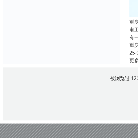
重
电
有
重
25-
更
被浏览过 12