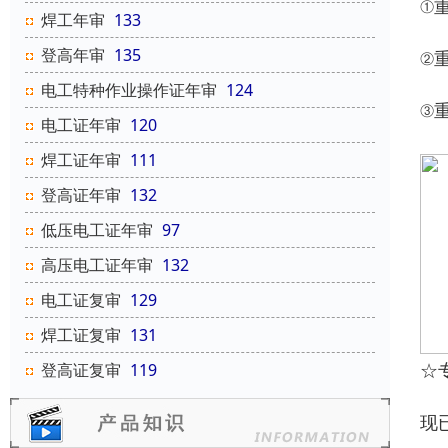
①
焊工年审
133
登高年审
135
②
电工特种作业操作证年审
124
③
电工证年审
120
焊工证年审
111
登高证年审
132
低压电工证年审
97
高压电工证年审
132
电工证复审
129
焊工证复审
131
☆
登高证复审
119
现