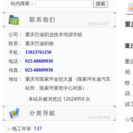
站内搜索：
重
公司：
重庆巴渝职业技术培训学校
联系：
重庆巴渝职校
重
手机：
15023761250
重
电话：
023-68609930
传真：
023-68609930
局
地址：
重庆市陈家坪金冠大厦（陈家坪长途汽车
校
站旁，陈家坪展览中心对面）
训
本站共被浏览过 12624959 次
训
☆
电工年审
137