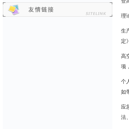
登
理
生
定
高
项
个
如
应
法