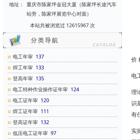
地址：
重庆市陈家坪金冠大厦（陈家坪长途汽车
站旁，陈家坪展览中心对面）
本站共被浏览过 12615967 次
电工年审
137
价
焊工年审
133
电
登高年审
135
电工特种作业操作证年审
124
理
电工证年审
120
识
焊工证年审
111
有
登高证年审
132
实
低压电工证年审
97