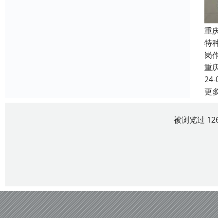
重
特
岗
重
24-
更
被浏览过 12