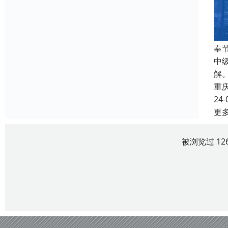
奉
中
解。
重
24-
更
被浏览过 12