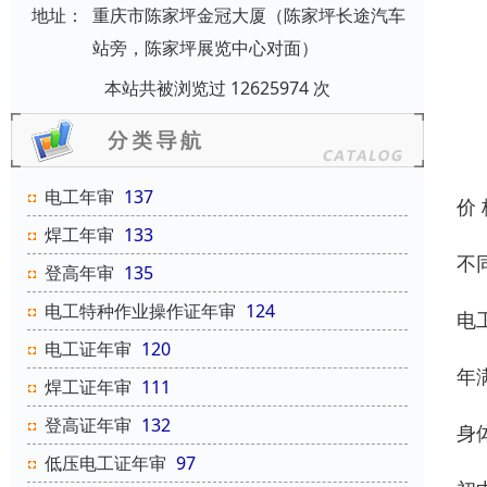
地址：
重庆市陈家坪金冠大厦（陈家坪长途汽车
站旁，陈家坪展览中心对面）
本站共被浏览过 12625974 次
电工年审
137
价
焊工年审
133
不
登高年审
135
电工特种作业操作证年审
124
电
电工证年审
120
年
焊工证年审
111
登高证年审
132
身
低压电工证年审
97