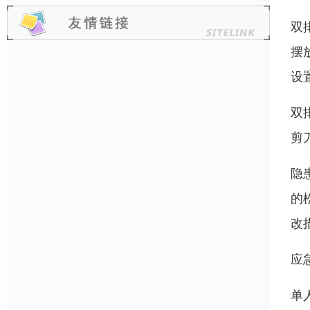
双
摆
设
双
剪
隐
的
改
应
单