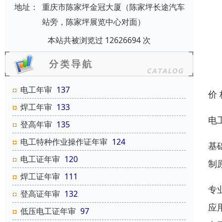
地址：
重庆市陈家坪金冠大厦（陈家坪长途汽车
站旁，陈家坪展览中心对面）
本站共被浏览过 12626694 次
电工年审
137
价
焊工年审
133
电
登高年审
135
电工特种作业操作证年审
124
基
电工证年审
120
制
焊工证年审
111
专
登高证年审
132
应
低压电工证年审
97