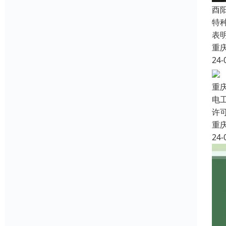
酉
特
表
重
24-
重
电
许
重
24-