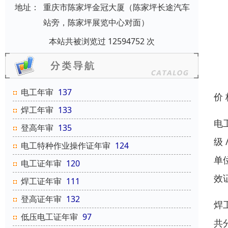
地址：
重庆市陈家坪金冠大厦（陈家坪长途汽车
站旁，陈家坪展览中心对面）
本站共被浏览过 12594752 次
电工年审
137
价
焊工年审
133
电
登高年审
135
级
电工特种作业操作证年审
124
单
电工证年审
120
效
焊工证年审
111
登高证年审
132
焊
低压电工证年审
97
共