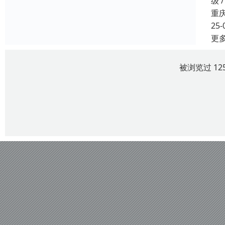
级 
重
25-
更
被浏览过 12