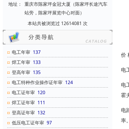
地址：
重庆市陈家坪金冠大厦（陈家坪长途汽车
站旁，陈家坪展览中心对面）
本站共被浏览过 12614081 次
电工年审
137
价
焊工年审
133
电
登高年审
135
电工特种作业操作证年审
124
电
电工证年审
120
霍
焊工证年审
111
电
登高证年审
132
率
低压电工证年审
97