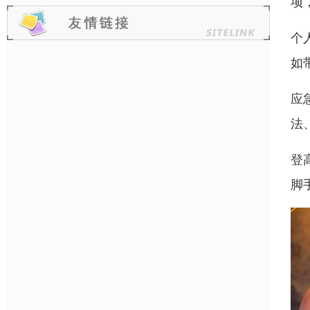
项
个
如
应
法
登
脚