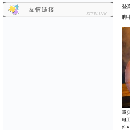
登
脚
重
电
许