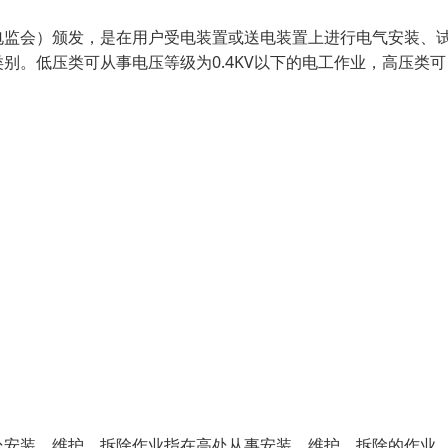
电监会）颁发，是在用户受电装置或送电装置上进行电气安装、
别。低压类可从事电压等级为0.4KV以下的电工作业，高压类可
处安装、维护、拆除作业指在高处从事安装、维护、拆除的作业