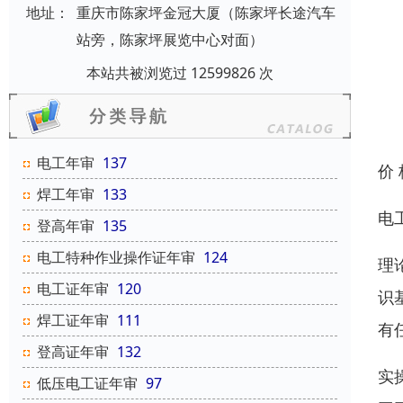
地址：
重庆市陈家坪金冠大厦（陈家坪长途汽车
站旁，陈家坪展览中心对面）
本站共被浏览过 12599826 次
电工年审
137
价
焊工年审
133
电
登高年审
135
电工特种作业操作证年审
124
理
电工证年审
120
识
焊工证年审
111
有
登高证年审
132
实
低压电工证年审
97