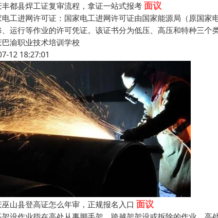
面议
庆丰都县焊工证复审流程，拿证一站式报考
家电工进网许可证：国家电工进网许可证由国家能源局（原国家
修、运行等作业的许可凭证。该证书分为低压、高压和特种三个类
庆巴渝职业技术培训学校
07-12 18:27:01
面议
庆巫山县登高证怎么年审，正规报名入口
高架设作业指在高处从事脚手架、跨越架架设或拆除的作业。高