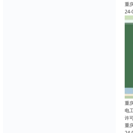
重
24-
重
电
许
重
24-